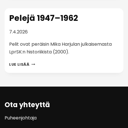
1984
Pelejä 1947–1962
7.4.2026
Pelit ovat peräisin Mika Harjulan julkaisemasta
LprSK:n historiikista (2000).
PELEJÄ
LUE LISÄÄ
1947–
1962
Ota yhteyttä
Puheenjohtaja