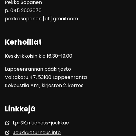
Pekka Sopanen
p. 045 2603670
pekka.sopanen [ät] gmail.com
Kerhoillat
Keskiviikkoisin klo 16.30–19.00
Lappeenrannan pääkirjasto
Valtakatu 47, 53100 Lappeenranta
Kokoustila Ami, kirjaston 2. kerros
Linkkejä
LprSK:n Lichess-joukkue
Joukkueturnaus info