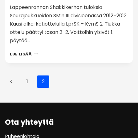
Lappeenrannan Shakkikerhon tuloksia
Seurajoukkueiden SM:n III divisioonassa 2012–2013
Kausi alkoi kotiottelulla LprSK – KymS 2. Tiukka
ottelu päättyi tasan 2–2. Voittoihin ylsivät 1.
pöytää…
SEURAJOUKKUEIDEN
LUE LISÄÄ
SM
2012–
Sivunavigointi
2013
Edellinen
1
2
sivu
Ota yhteyttä
Puheenjohtaja